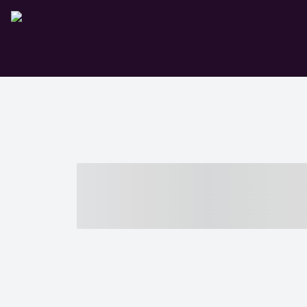
----- ----- -- -
- ------