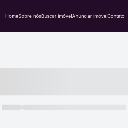
Home
Sobre nós
Buscar imóvel
Anunciar imóvel
Contato
----- ---- ---- -- ----
----- -----
----- ----- -- ------ ---- ---- -- ----- ----- ----- --- ------