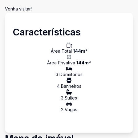
Venha visitar!
Características
Área Total
144
m²
Área Privativa
144
m²
3
Dormitório
s
4
Banheiro
s
3
Suíte
s
2
Vaga
s