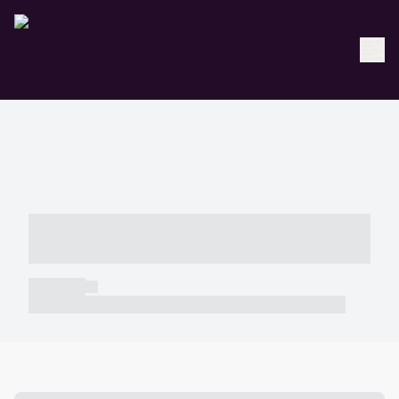
----- ----- -- ------ ---- ---- -- ----- -----
----- --- ------
----- -----
----- ----- -- ------ ---- ---- -- ----- ----- ----- --- ------