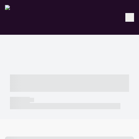
----- ----- -- ------ ---- ---- -- ----- -----
----- --- ------
----- -----
----- ----- -- ------ ---- ---- -- ----- ----- ----- --- ------