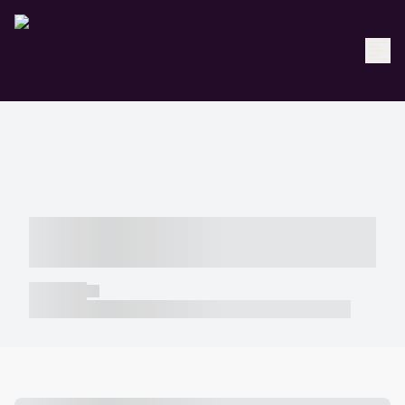
----- ----- -- ------ ---- ---- -- ----- -----
----- --- ------
----- -----
----- ----- -- ------ ---- ---- -- ----- ----- ----- --- ------