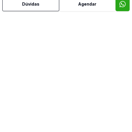
Dúvidas
Agendar
Mais informações
Água Quente
Ar Condicionado
Área de Serviço
Armários Embutidos
Churrasqueira