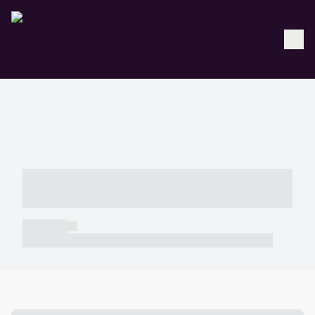
----- ----- -- ------ ---- ---- -- ----- -----
----- --- ------
----- -----
----- ----- -- ------ ---- ---- -- ----- ----- ----- --- ------