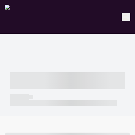
----- ----- -- ------ ---- ---- -- ----- -----
----- --- ------
----- -----
----- ----- -- ------ ---- ---- -- ----- ----- ----- --- ------