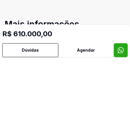
Mais informações
R$ 610.000,00
Armários Embutidos
Dúvidas
Agendar
Copa
Dormitório com Armários
Mobiliado
Reformado
Sacada