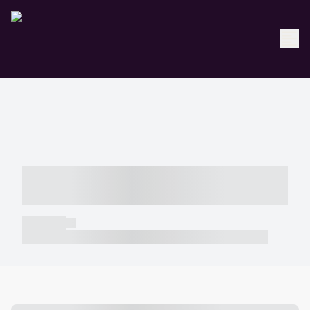
----- ----- -- ------ ---- ---- -- ----- -----
----- --- ------
----- -----
----- ----- -- ------ ---- ---- -- ----- ----- ----- --- ------