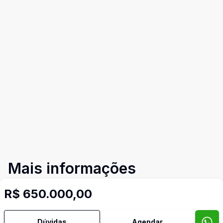
Mais informações
R$ 650.000,00
Área de Serviço
Dúvidas
Agendar