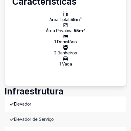
Características
Área Total
55
m²
Área Privativa
55
m²
1
Dormitório
2
Banheiro
s
1
Vaga
Infraestrutura
Elevador
Elevador de Serviço