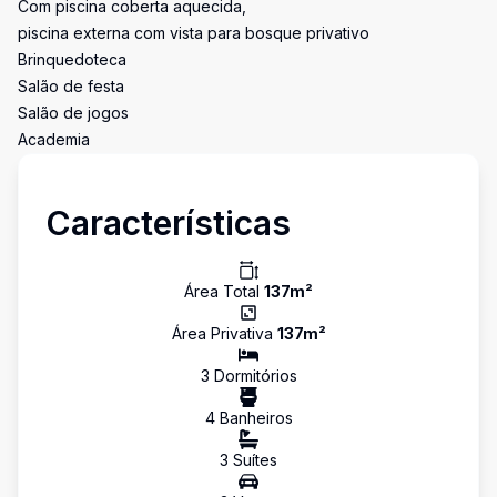
Com piscina coberta aquecida,
piscina externa com vista para bosque privativo
Brinquedoteca
Salão de festa
Salão de jogos
Academia
Características
Área Total
137
m²
Área Privativa
137
m²
3
Dormitório
s
4
Banheiro
s
3
Suíte
s