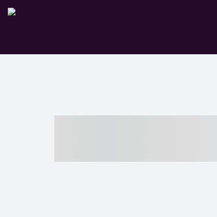
----- ----- -- -
- ------