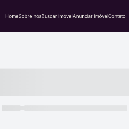
Home
Sobre nós
Buscar imóvel
Anunciar imóvel
Contato
----- ---- ---- -- ----
----- -----
----- ----- -- ------ ---- ---- -- ----- ----- ----- --- ------