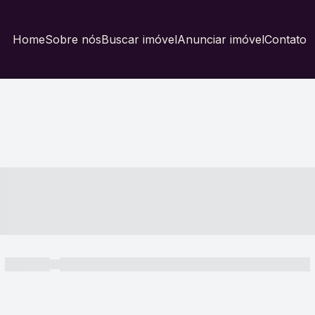
Home
Sobre nós
Buscar imóvel
Anunciar imóvel
Contato
----- ---- ---- -- ----
----- -----
----- ----- -- ------ ---- ---- -- ----- ----- ----- --- ------