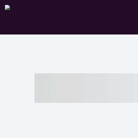
----- ----- -- -
- ------