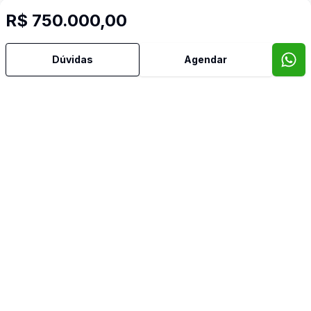
R$ 750.000,00
Dúvidas
Agendar
Imóveis semelhantes
Confira imóveis semelhantes
Cód:
RE31167
Comparar
Có