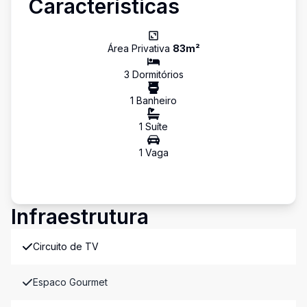
Características
Área Privativa
83
m²
3
Dormitório
s
1
Banheiro
1
Suíte
1
Vaga
Infraestrutura
Circuito de TV
Espaco Gourmet