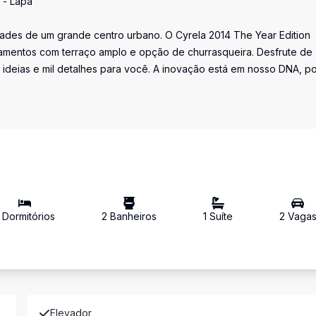
 - Lapa
idades de um grande centro urbano. O Cyrela 2014 The Year Edition
amentos com terraço amplo e opção de churrasqueira. Desfrute de
 ideias e mil detalhes para você. A inovação está em nosso DNA, p
Dormitório
s
2
Banheiro
s
1
Suíte
2
Vaga
Elevador