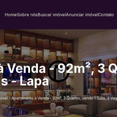
Home
Sobre nós
Buscar imóvel
Anunciar imóvel
Contato
 Venda - 92m², 3 
as - Lapa
móvel
Apartamento à Venda - 92m², 3 Quartos, sendo 1 Suíte, 2 Va