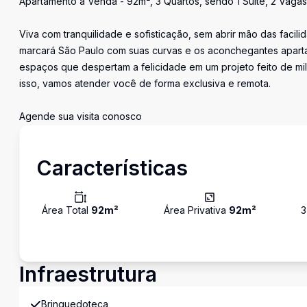
Apartamento à Venda - 92m², 3 Quartos, sendo 1 Suíte, 2 Vagas
Viva com tranquilidade e sofisticação, sem abrir mão das facil
marcará São Paulo com suas curvas e os aconchegantes apart
espaços que despertam a felicidade em um projeto feito de mil
isso, vamos atender você de forma exclusiva e remota.
Agende sua visita conosco
Características
Área Total
92
m²
Área Privativa
92
m²
3
Infraestrutura
Brinquedoteca