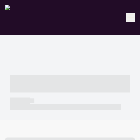
----- ----- -- ------ ---- ---- -- ----- -----
----- --- ------
----- -----
----- ----- -- ------ ---- ---- -- ----- ----- ----- --- ------