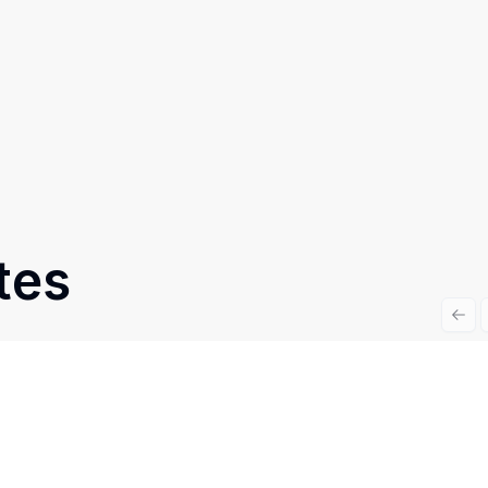
tes
Prev
Cód:
RE44130
Comparar