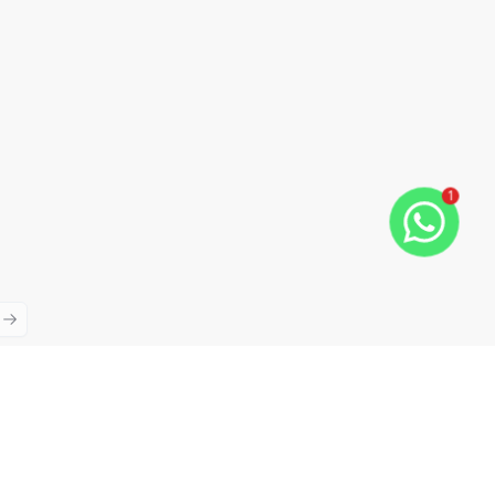
1
ious slide
Next slide
Cód:
RE44131
Comparar