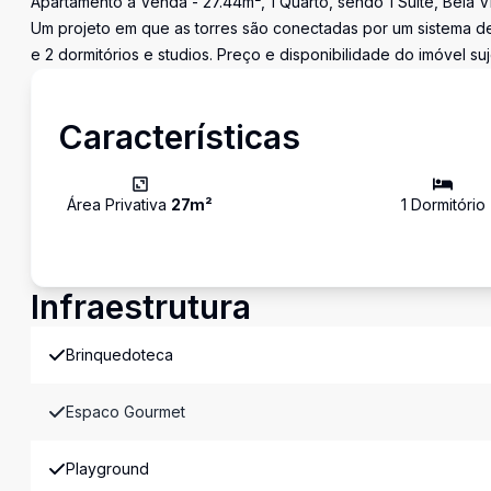
Apartamento à Venda - 27.44m², 1 Quarto, sendo 1 Suíte, Bela V
Um projeto em que as torres são conectadas por um sistema d
e 2 dormitórios e studios. Preço e disponibilidade do imóvel suj
Características
Área Privativa
27
m²
1
Dormitório
Infraestrutura
Brinquedoteca
Espaco Gourmet
Playground