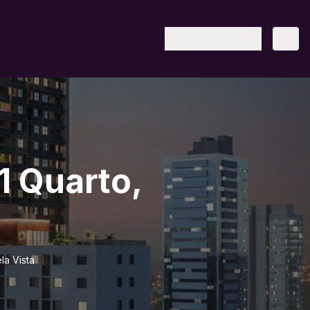
(11) 95328-6805
1 Quarto,
la Vista