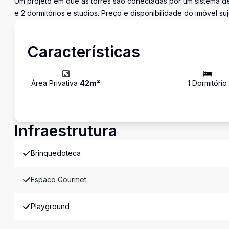
Um projeto em que as torres são conectadas por um sistema d
e 2 dormitórios e studios. Preço e disponibilidade do imóvel suj
Características
Área Privativa
42
m²
1
Dormitório
Infraestrutura
Brinquedoteca
Espaco Gourmet
Playground