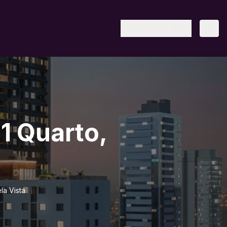
(11) 95328-6805
1 Quarto,
la Vista