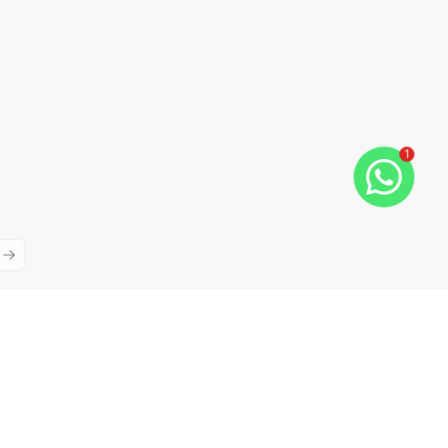
1
ious slide
Next slide
Cód:
RE44131
Comparar