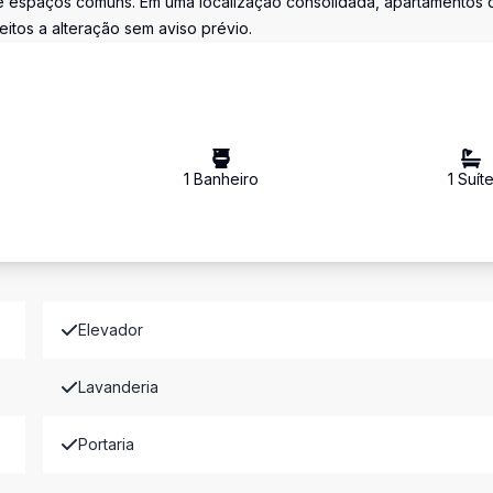
e espaços comuns. Em uma localização consolidada, apartamentos 
eitos a alteração sem aviso prévio.
1
Banheiro
1
Suít
Elevador
Lavanderia
Portaria