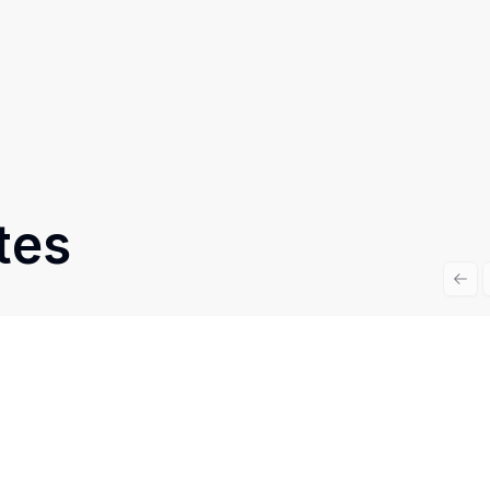
tes
Prev
Cód:
RE44130
Comparar