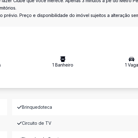
 lazer Clube que você merece. Apenas 3 minutos a pè do Metrô P
itórios.
o prévio. Preço e disponibilidade do imóvel sujeitos a alteração se
s
1
Banheiro
1
Vag
Brinquedoteca
Circuito de TV