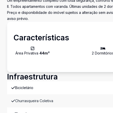
Um empreendimento completo com toda segurança, conforto e
II. Todos apartamentos com varanda. Últimas unidades de 2 dorm
Preço e disponibilidade do imóvel sujeitos a alteração sem avis
aviso prévio.
Características
Área Privativa
44
m²
2
Dormitório
Infraestrutura
Bicicletário
Churrasqueira Coletiva