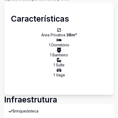
Características
Área Privativa
38
m²
1
Dormitório
1
Banheiro
1
Suíte
1
Vaga
Infraestrutura
Brinquedoteca