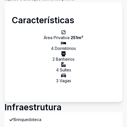
Características
Área Privativa
251
m²
4
Dormitório
s
2
Banheiro
s
4
Suíte
s
3
Vaga
s
Infraestrutura
Brinquedoteca