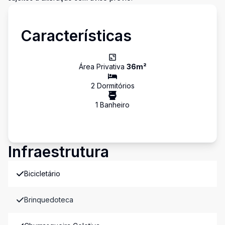
Características
Área Privativa
36
m²
2
Dormitório
s
1
Banheiro
Infraestrutura
Bicicletário
Brinquedoteca