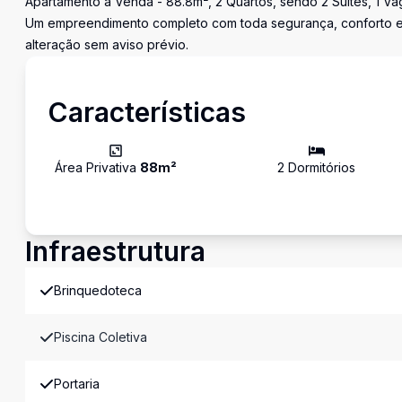
Apartamento à Venda - 88.8m², 2 Quartos, sendo 2 Suítes, 1 Vag
Um empreendimento completo com toda segurança, conforto e l
alteração sem aviso prévio.
Características
Área Privativa
88
m²
2
Dormitório
s
Infraestrutura
Brinquedoteca
Piscina Coletiva
Portaria