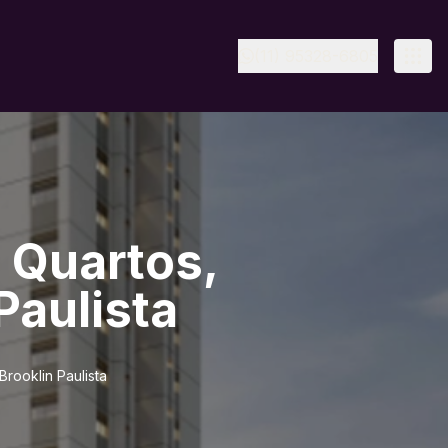
(11) 95328-6805
 Quartos,
Paulista
rooklin Paulista