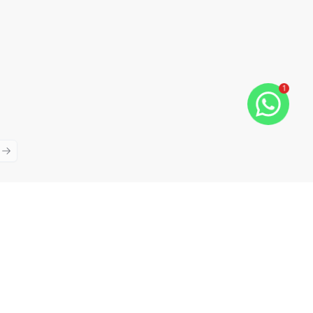
1
ious slide
Next slide
Cód:
RE30234
Comparar