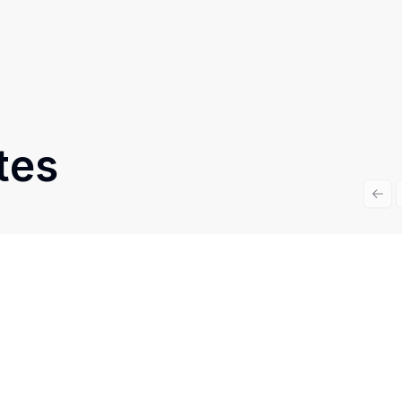
tes
Prev
Cód:
RE30232
Comparar