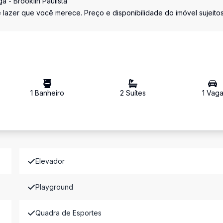
a - Brooklin Paulista
azer que você merece. Preço e disponibilidade do imóvel sujeitos
1
Banheiro
2
Suíte
s
1
Vag
Elevador
Playground
Quadra de Esportes