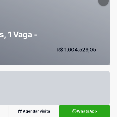
, 1 Vaga -
R$ 1.604.529,05
Agendar visita
WhatsApp