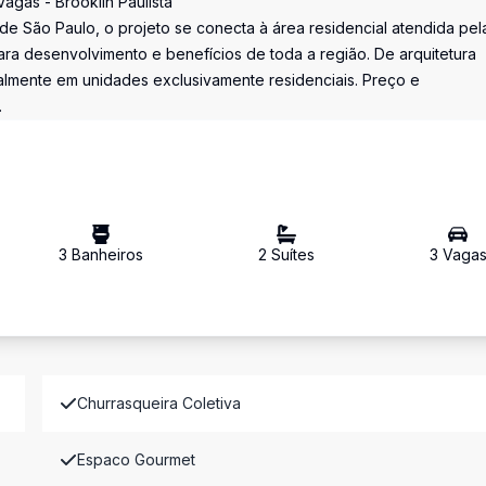
agas - Brooklin Paulista
de São Paulo, o projeto se conecta à área residencial atendida pel
a desenvolvimento e benefícios de toda a região. De arquitetura
ticalmente em unidades exclusivamente residenciais. Preço e
.
3
Banheiro
s
2
Suíte
s
3
Vaga
Churrasqueira Coletiva
Espaco Gourmet