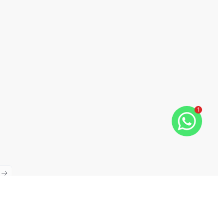
1
ious slide
Next slide