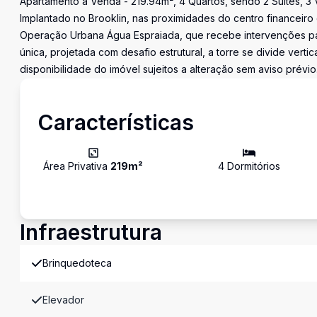
Apartamento à Venda - 219.94m², 4 Quartos, sendo 2 Suítes, 3 V
Implantado no Brooklin, nas proximidades do centro financeiro 
Operação Urbana Água Espraiada, que recebe intervenções par
única, projetada com desafio estrutural, a torre se divide ver
disponibilidade do imóvel sujeitos a alteração sem aviso prévio
Características
Área Privativa
219
m²
4
Dormitório
s
Infraestrutura
Brinquedoteca
Elevador