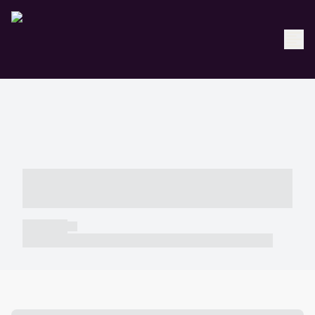
----- ----- -- ------ ---- ---- -- ----- -----
----- --- ------
----- -----
----- ----- -- ------ ---- ---- -- ----- ----- ----- --- ------