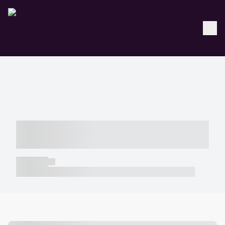
----- ----- -- ------ ---- ---- -- ----- -----
----- --- ------
----- -----
----- ----- -- ------ ---- ---- -- ----- ----- ----- --- ------