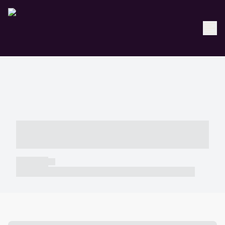
----- ----- -- ------ ---- ---- -- ----- -----
----- --- ------
----- -----
----- ----- -- ------ ---- ---- -- ----- ----- ----- --- ------