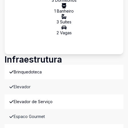
3
Dormitório
s
1
Banheiro
3
Suíte
s
2
Vaga
s
Infraestrutura
Brinquedoteca
Elevador
Elevador de Serviço
Espaco Gourmet