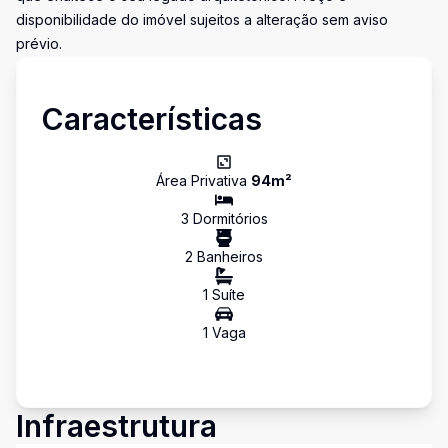
disponibilidade do imóvel sujeitos a alteração sem aviso
prévio.
Características
Área Privativa
94
m²
3
Dormitório
s
2
Banheiro
s
1
Suíte
1
Vaga
Infraestrutura