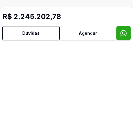
R$ 2.245.202,78
Dúvidas
Agendar
Imóveis semelhantes
Confira imóveis semelhantes
Cód:
RE48545
Comparar
Có