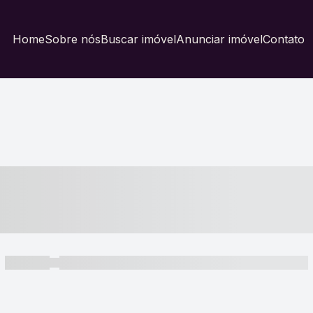
Home
Sobre nós
Buscar imóvel
Anunciar imóvel
Contato
----- ---- ---- -- ----
----- -----
----- ----- -- ------ ---- ---- -- ----- ----- ----- --- ------