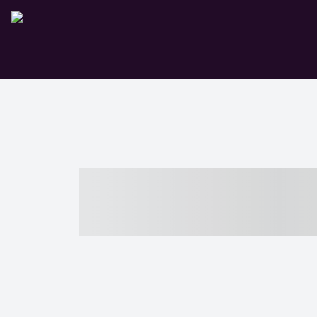
----- ----- -- -
- ------