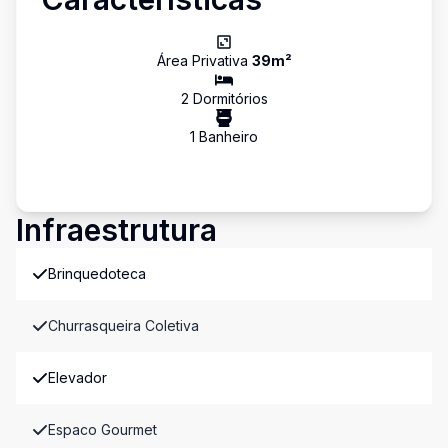
Área Privativa
39
m²
2
Dormitório
s
1
Banheiro
Infraestrutura
Brinquedoteca
Churrasqueira Coletiva
Elevador
Espaco Gourmet