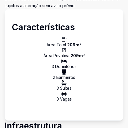
sujeitos a alteração sem aviso prévio.
Características
Área Total
209
m²
Área Privativa
209
m²
3
Dormitório
s
2
Banheiro
s
3
Suíte
s
3
Vaga
s
Infraestrutura