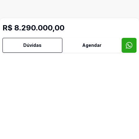
R$ 8.290.000,00
Mais informações
Dúvidas
Agendar
Área de Serviço
Cozinha
Lavabo
Sacada
Vista Panorâmica