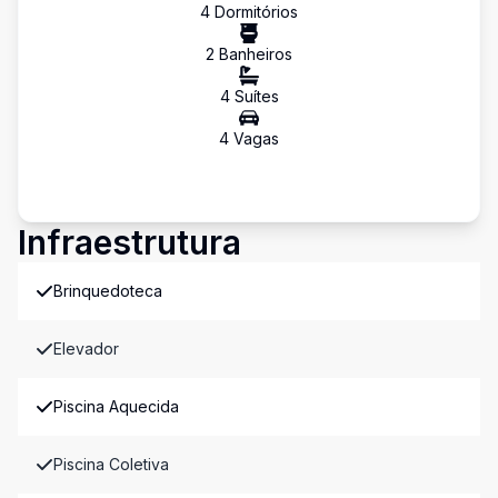
4
Dormitório
s
2
Banheiro
s
4
Suíte
s
4
Vaga
s
Infraestrutura
Brinquedoteca
Elevador
Piscina Aquecida
Piscina Coletiva