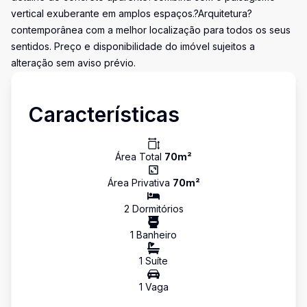
vertical exuberante em amplos espaços.?Arquitetura?
contemporânea com a melhor localização para todos os seus
sentidos. Preço e disponibilidade do imóvel sujeitos a
alteração sem aviso prévio.
Características
Área Total
70
m²
Área Privativa
70
m²
2
Dormitório
s
1
Banheiro
1
Suíte
1
Vaga