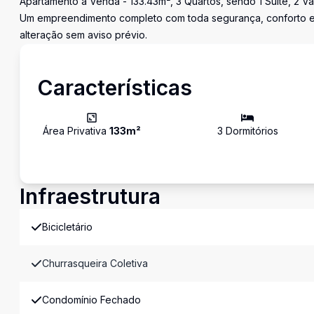
Apartamento à Venda - 133.43m², 3 Quartos, sendo 1 Suíte, 2 Va
Um empreendimento completo com toda segurança, conforto e l
alteração sem aviso prévio.
Características
Área Privativa
133
m²
3
Dormitório
s
Infraestrutura
Bicicletário
Churrasqueira Coletiva
Condomínio Fechado