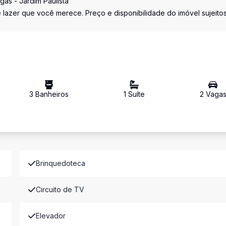
gas - Jardim Paulista
azer que você merece. Preço e disponibilidade do imóvel sujeitos
3
Banheiro
s
1
Suíte
2
Vaga
Brinquedoteca
Circuito de TV
Elevador