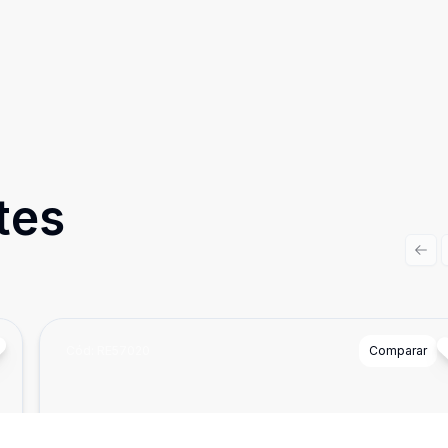
tes
Prev
Cód:
RE57020
Comparar