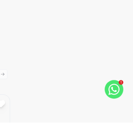
ious slide
Next slide
1
Cód:
RE36429
Comparar