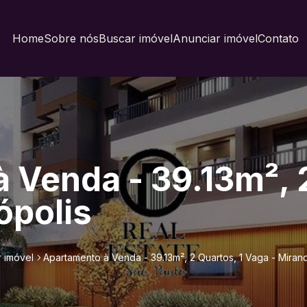
Home
Sobre nós
Buscar imóvel
Anunciar imóvel
Contato
 Venda - 39.13m², 2
ópolis
 imóvel
Apartamento à Venda - 39.13m², 2 Quartos, 1 Vaga - Miran