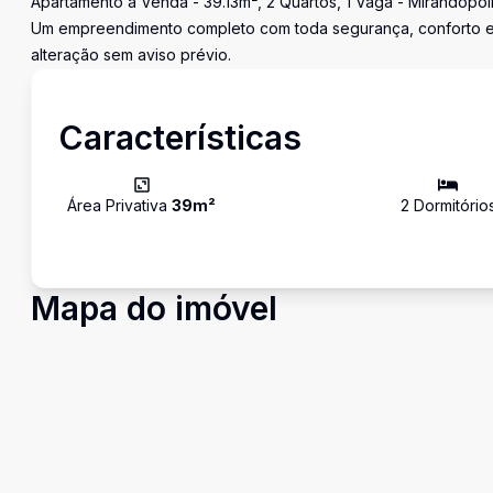
Apartamento à Venda - 39.13m², 2 Quartos, 1 Vaga - Mirandópol
Um empreendimento completo com toda segurança, conforto e l
alteração sem aviso prévio.
Características
Área Privativa
39
m²
2
Dormitório
Mapa do imóvel