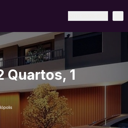
(11) 95328-6805
 Quartos, 1
dópolis