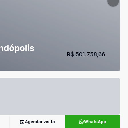
ndópolis
R$ 501.758,66
Agendar visita
WhatsApp