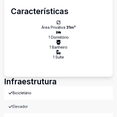
Características
Área Privativa
31
m²
1
Dormitório
1
Banheiro
1
Suíte
Infraestrutura
Bicicletário
Elevador