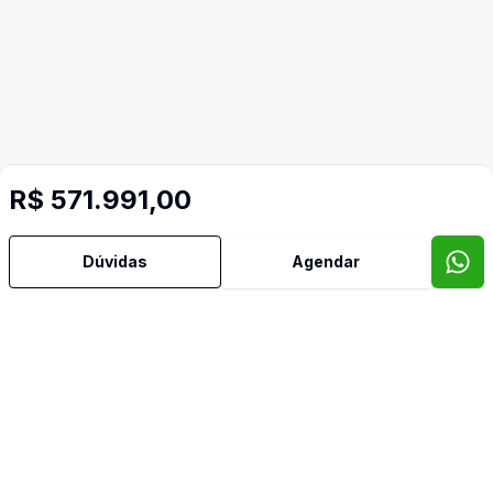
R$ 571.991,00
Imóveis semelhantes
Dúvidas
Agendar
Confira imóveis semelhantes
Cód:
RE58484
Comparar
Có