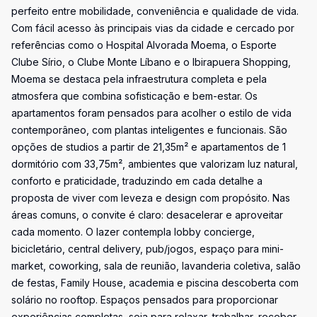
perfeito entre mobilidade, conveniência e qualidade de vida.
Com fácil acesso às principais vias da cidade e cercado por
referências como o Hospital Alvorada Moema, o Esporte
Clube Sírio, o Clube Monte Líbano e o Ibirapuera Shopping,
Moema se destaca pela infraestrutura completa e pela
atmosfera que combina sofisticação e bem-estar. Os
apartamentos foram pensados para acolher o estilo de vida
contemporâneo, com plantas inteligentes e funcionais. São
opções de studios a partir de 21,35m² e apartamentos de 1
dormitório com 33,75m², ambientes que valorizam luz natural,
conforto e praticidade, traduzindo em cada detalhe a
proposta de viver com leveza e design com propósito. Nas
áreas comuns, o convite é claro: desacelerar e aproveitar
cada momento. O lazer contempla lobby concierge,
bicicletário, central delivery, pub/jogos, espaço para mini-
market, coworking, sala de reunião, lavanderia coletiva, salão
de festas, Family House, academia e piscina descoberta com
solário no rooftop. Espaços pensados para proporcionar
experiências completas, seja para relaxar, trabalhar, receber