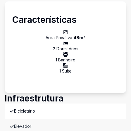
Características
Área Privativa
48
m²
2
Dormitório
s
1
Banheiro
1
Suíte
Infraestrutura
Bicicletário
Elevador