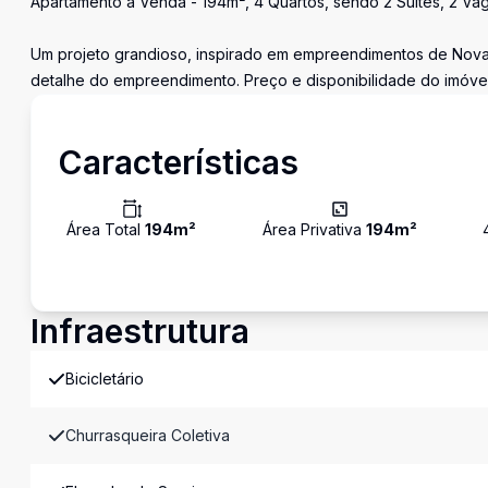
Apartamento à Venda - 194m², 4 Quartos, sendo 2 Suítes, 2 V
Um projeto grandioso, inspirado em empreendimentos de Nova 
detalhe do empreendimento. Preço e disponibilidade do imóvel 
Características
Área Total
194
m²
Área Privativa
194
m²
Infraestrutura
Bicicletário
Churrasqueira Coletiva