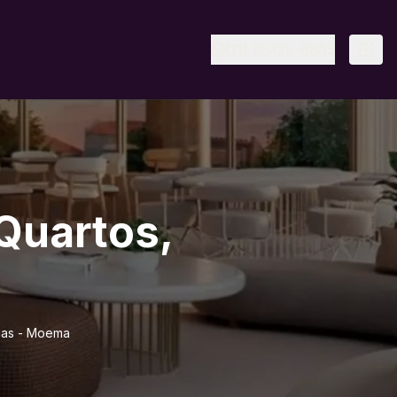
(11) 95328-6805
Quartos,
agas - Moema