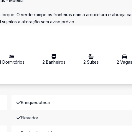
agas - Moema
Iorque. O verde rompe as fronteiras com a arquitetura e abraça c
sujeitos a alteração sem aviso prévio.
4
Dormitório
s
2
Banheiro
s
2
Suíte
s
2
Vaga
Brinquedoteca
Elevador