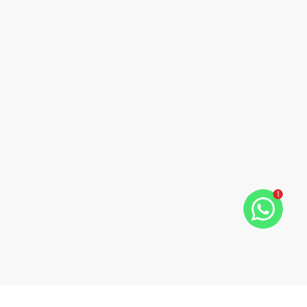
1
ious slide
Next slide