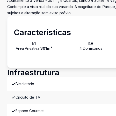
Apartamento à Venda - 301m², 4 Quartos, sendo 4 Suítes, 4 Vag
Contemple a vista real da sua varanda. A magnitude do Parque,
sujeitos a alteração sem aviso prévio.
Características
Área Privativa
301
m²
4
Dormitório
s
Infraestrutura
Bicicletário
Circuito de TV
Espaco Gourmet