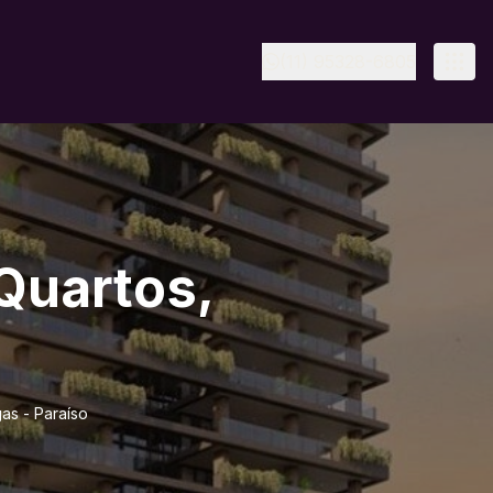
(11) 95328-6805
Quartos,
o
as - Paraíso