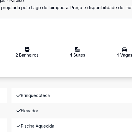
as - Paraíso
 projetada pelo Lago do Ibirapuera. Preço e disponibilidade do imó
2
Banheiro
s
4
Suíte
s
4
Vaga
Brinquedoteca
Elevador
Piscina Aquecida