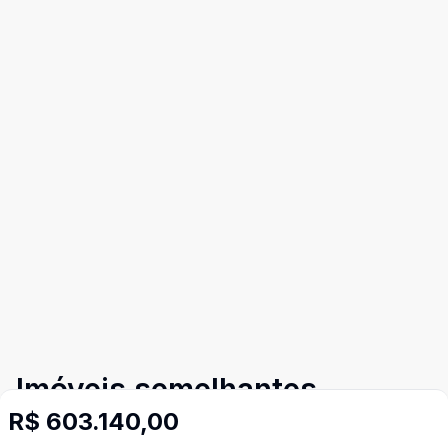
Imóveis semelhantes
R$ 603.140,00
Confira imóveis semelhantes