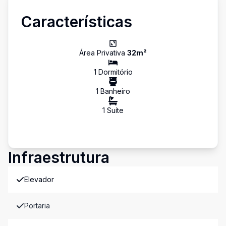
Características
Área Privativa
32
m²
1
Dormitório
1
Banheiro
1
Suíte
Infraestrutura
Elevador
Portaria