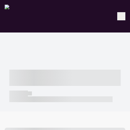
----- ----- -- ------ ---- ---- -- ----- -----
----- --- ------
----- -----
----- ----- -- ------ ---- ---- -- ----- ----- ----- --- ------