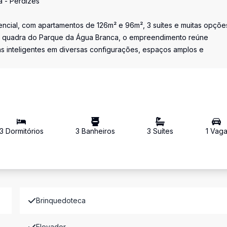
a - Perdizes
cial, com apartamentos de 126m² e 96m², 3 suítes e muitas opçõe
uma quadra do Parque da Água Branca, o empreendimento reúne
tas inteligentes em diversas configurações, espaços amplos e
3
Dormitório
s
3
Banheiro
s
3
Suíte
s
1
Vag
Brinquedoteca
Elevador