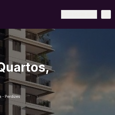
(11) 95328-6805
Quartos,
a - Perdizes