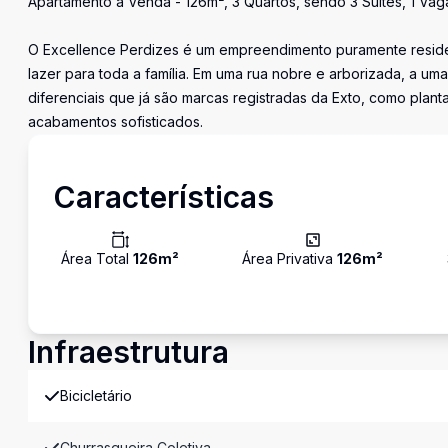
Apartamento à Venda - 126m², 3 Quartos, sendo 3 Suítes, 1 Vag
O Excellence Perdizes é um empreendimento puramente residen
lazer para toda a família. Em uma rua nobre e arborizada, a 
diferenciais que já são marcas registradas da Exto, como plan
acabamentos sofisticados.
Características
Área Total
126
m²
Área Privativa
126
m²
Infraestrutura
Bicicletário
Churrasqueira Coletiva