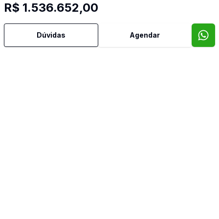
R$ 1.536.652,00
Dúvidas
Agendar
Imóveis semelhantes
Confira imóveis semelhantes
Cód:
RE57828
Comparar
Có