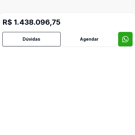
R$ 1.438.096,75
Dúvidas
Agendar
Imóveis semelhantes
Confira imóveis semelhantes
Cód:
RE57180
Comparar
Có