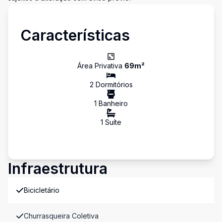
Características
Área Privativa
69
m²
2
Dormitório
s
1
Banheiro
1
Suíte
Infraestrutura
Bicicletário
Churrasqueira Coletiva