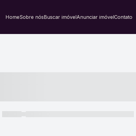
Home
Sobre nós
Buscar imóvel
Anunciar imóvel
Contato
----- ---- ---- -- ----
----- -----
----- ----- -- ------ ---- ---- -- ----- ----- ----- --- ------