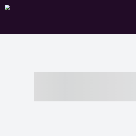
----- ----- -- -
- ------