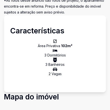
*As fotos desse anúncio são fotos de projeto, o apartamento
encontra-se em reforma. Preço e disponibilidade do imóvel
sujeitos a alteração sem aviso prévio.
Características
Área Privativa
102
m²
3
Dormitório
s
3
Banheiro
s
2
Vaga
s
Mapa do imóvel