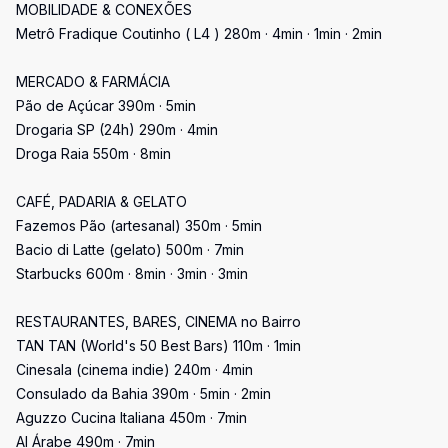
MOBILIDADE & CONEXÕES
Metrô Fradique Coutinho ( L4 ) 280m · 4min · 1min · 2min
MERCADO & FARMÁCIA
Pão de Açúcar 390m · 5min
Drogaria SP (24h) 290m · 4min
Droga Raia 550m · 8min
CAFÉ, PADARIA & GELATO
Fazemos Pão (artesanal) 350m · 5min
Bacio di Latte (gelato) 500m · 7min
Starbucks 600m · 8min · 3min · 3min
RESTAURANTES, BARES, CINEMA no Bairro
TAN TAN (World's 50 Best Bars) 110m · 1min
Cinesala (cinema indie) 240m · 4min
Consulado da Bahia 390m · 5min · 2min
Aguzzo Cucina Italiana 450m · 7min
Al Árabe 490m · 7min