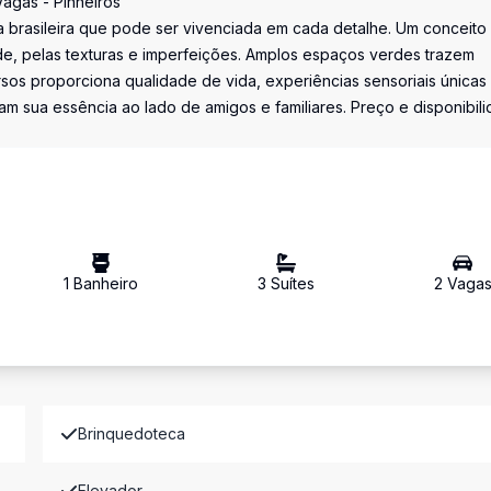
Vagas - Pinheiros
a brasileira que pode ser vivenciada em cada detalhe. Um conceito
ade, pelas texturas e imperfeições. Amplos espaços verdes trazem
sos proporciona qualidade de vida, experiências sensoriais únicas
m sua essência ao lado de amigos e familiares. Preço e disponibil
1
Banheiro
3
Suíte
s
2
Vaga
Brinquedoteca
Elevador