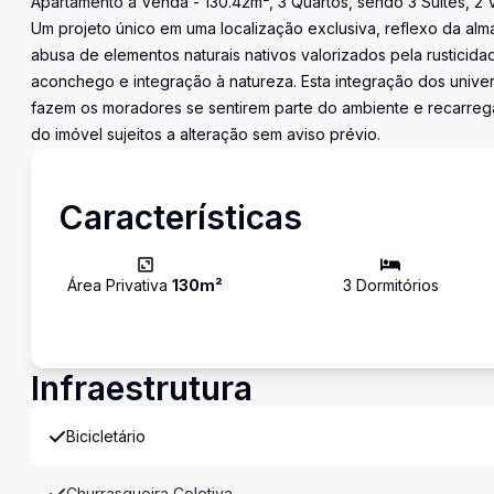
Apartamento à Venda - 130.42m², 3 Quartos, sendo 3 Suítes, 2 
Um projeto único em uma localização exclusiva, reflexo da alm
abusa de elementos naturais nativos valorizados pela rusticid
aconchego e integração à natureza. Esta integração dos univer
fazem os moradores se sentirem parte do ambiente e recarrega
do imóvel sujeitos a alteração sem aviso prévio.
Características
Área Privativa
130
m²
3
Dormitório
s
Infraestrutura
Bicicletário
Churrasqueira Coletiva