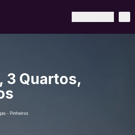
(11) 95328-6805
 3 Quartos,
os
as - Pinheiros